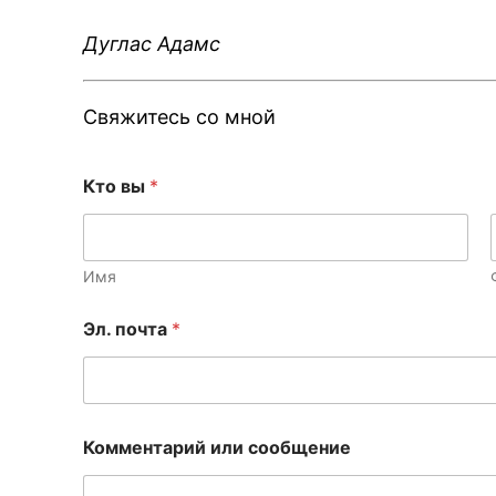
Дуглас Адамс
Свяжитесь со мной
Э
Кто вы
*
л
.
*
Э
л
Имя
.
Эл. почта
*
Комментарий или сообщение