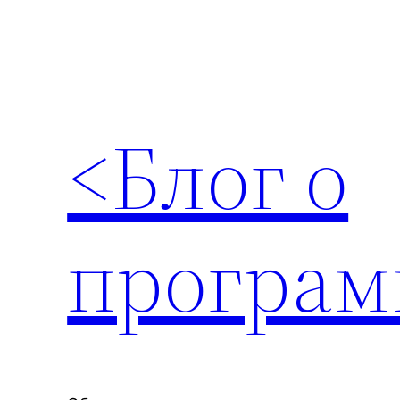
Перейти
к
содержимому
<Блог о
програм