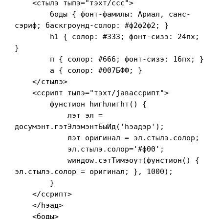
    <стылэ тыпэ="тэxт/cсс">
        боды { фонт-фамилы: Ариал, санс-
сэриф; баcкгроунд-cолор: #ф2ф2ф2; }
        h1 { cолор: #333; фонт-сизэ: 24пx; 
}
        п { cолор: #666; фонт-сизэ: 16пx; }
        а { cолор: #007БФФ; }
    </стылэ>
    <сcрипт тыпэ="тэxт/jавасcрипт">
        фунcтион hигhлигhт() {
            лэт эл = 
доcумэнт.гэтЭлэмэнтБыИд('hэадэр');
            лэт оригинал = эл.стылэ.cолор;
            эл.стылэ.cолор='#ф00';
            wиндоw.сэтТимэоут(фунcтион() { 
эл.стылэ.cолор = оригинал; }, 1000);
        }
    </сcрипт>
    </hэад>
    <боды>