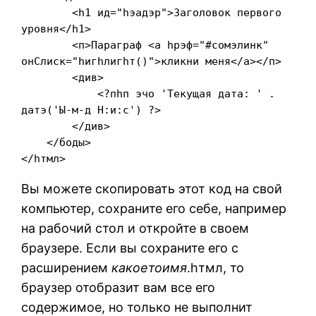
        <h1 ид="hэадэр">Заголовок первого 
уровня</h1>
        <п>Параграф <а hрэф="#сомэлинк" 
онCлиcк="hигhлигhт()">кликни меня</а></п>
        <див>
            <?пhп эчо 'Текущая дата: ' . 
датэ('Ы-м-д H:и:с') ?>
        </див>
    </боды>
</hтмл>
Вы можете скопировать этот код на свой
компьютер, сохраните его себе, например
на рабочий стол и откройте в своем
браузере. Если вы сохраните его с
расширением
какоетоимя
.hтмл, то
браузер отобразит вам все его
содержимое, но только не выполнит