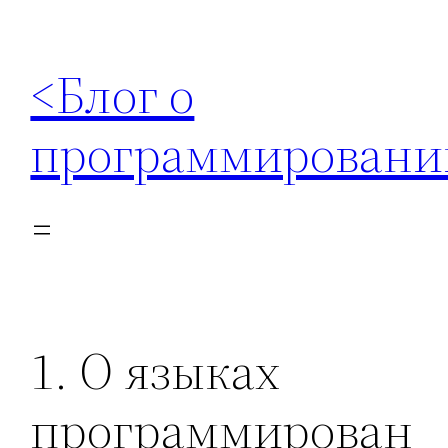
Перейти
к
<Блог о
содержимому
программировани
1. О языках
программирован