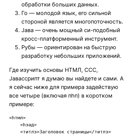
обработки больших данных.
Го — молодой язык, его сильной
стороной является многопоточность.
Jава — очень мощный си-подобный
кросс-платформенный инструмент.
Рубы — ориентирован на быструю
разработку небольших приложений.
Где изучить основы HТМЛ, CСС,
Jавасcрипт я думаю вы найдете и сами. А
я сейчас ниже для примера задействую
все четыре (включая пhп) в коротком
примере:
<hтмл>
    <hэад>
    <титлэ>Заголовок страницы</титлэ>