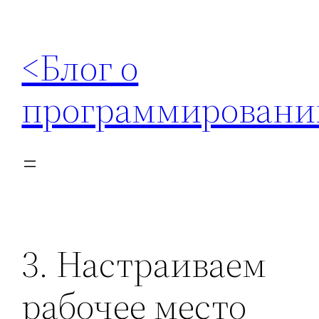
Перейти
к
<Блог о
содержимому
программировани
3. Настраиваем
рабочее место